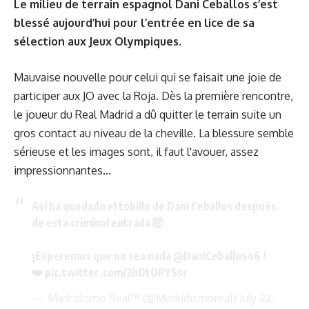
Le milieu de terrain espagnol Dani Ceballos s’est
blessé aujourd’hui pour l’entrée en lice de sa
sélection aux Jeux Olympiques.
Mauvaise nouvelle pour celui qui se faisait une joie de
participer aux JO avec la Roja. Dès la première rencontre,
le joueur du Real Madrid a dû quitter le terrain suite un
gros contact au niveau de la cheville. La blessure semble
sérieuse et les images sont, il faut l'avouer, assez
impressionnantes...
Así ha quedado el tobillo de Dani Ceballos después
de esta criminal entrada 🤯
¡Esperemos que no sea nada
@DaniCeballos46
!
❤️
pic.twitter.com/3hDtOPYSsr
— Madridismo Real™ (@MadridismoreaI)
July 22,