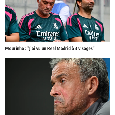
Mourinho : "J’ai vu un Real Madrid à 3 visages"