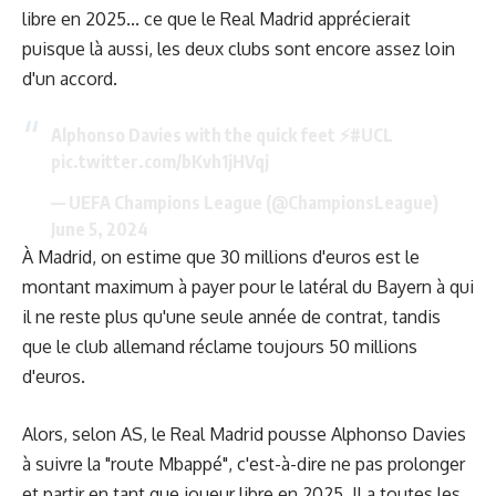
libre en 2025... ce que le Real Madrid apprécierait
puisque là aussi, les deux clubs sont encore assez loin
d'un accord.
Alphonso Davies with the quick feet ⚡
#UCL
pic.twitter.com/bKvh1jHVqj
— UEFA Champions League (@ChampionsLeague)
June 5, 2024
À Madrid, on estime que 30 millions d'euros est le
montant maximum à payer pour le latéral du Bayern à qui
il ne reste plus qu'une seule année de contrat, tandis
que le club allemand réclame toujours 50 millions
d'euros.
Alors, selon AS, le Real Madrid pousse Alphonso Davies
à suivre la "route Mbappé", c'est-à-dire ne pas prolonger
et partir en tant que joueur libre en 2025. Il a toutes les