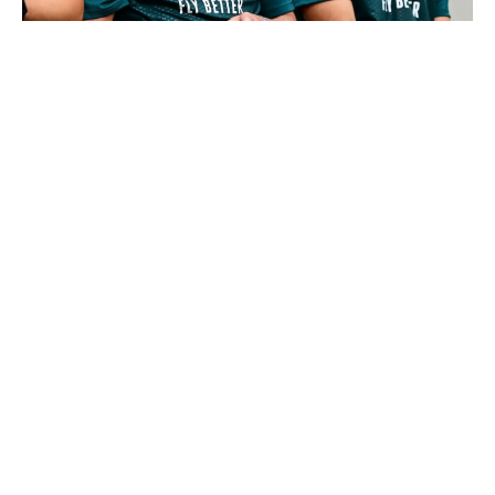
Mourinho : "J’ai vu un Real Madrid à 3 visages"
Le message clair de Courtois sur Mourinho