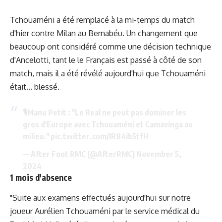
Tchouaméni a été remplacé à la mi-temps du match
d'hier contre Milan au Bernabéu. Un changement que
beaucoup ont considéré comme une décision technique
d'Ancelotti, tant le le Français est passé à côté de son
match, mais il a été révélé aujourd'hui que Tchouaméni
était... blessé.
🎙️Manu Petit : "Le Real ne peut pas dominer les
gros d'Europe avec Tchouaméni et Camavinga au
milieu."
pic.twitter.com/lR84ib5tfH
— After Foot RMC (@AfterRMC)
November 5,
2024
1 mois d'absence
"Suite aux examens effectués aujourd'hui sur notre
joueur Aurélien Tchouaméni par le service médical du