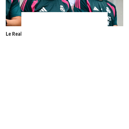
Le Real Madrid officialise 2 départs
Le Real Madrid tient son prochain gros coup à 70M€