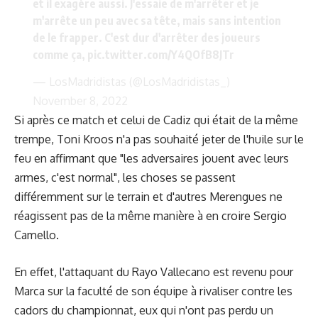
et il exagère aussi. J'essaie de m'arrêter et je
m'arrête un peu avec sa tête, mais sans intention
de le frapper. C'est dur d'arrêter des joueurs
comme ça,
pic.twitter.com/Y4QOfB8JTr
— LosMadridistas (@LosMadridistas_)
November 8, 2022
Si après ce match et celui de Cadiz qui était de la même
trempe,
Toni Kroos n'a pas souhaité jeter de l'huile
sur le
feu en affirmant que "les adversaires jouent avec leurs
armes, c'est normal", les choses se passent
différemment sur le terrain et d'autres Merengues ne
réagissent pas de la même manière à en croire Sergio
Camello.
En effet, l'attaquant du Rayo Vallecano est revenu pour
Marca sur la faculté de son équipe à rivaliser contre les
cadors du championnat, eux qui n'ont pas perdu un