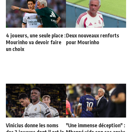
4 joueurs, une seule place :
Deux nouveaux renforts
Mourinho va devoir faire
pour Mourinho
un choix
Vinicius donne les noms
"Une immense déception" :
des 3 joueurs dont il est le
Mbappé vide son sac après