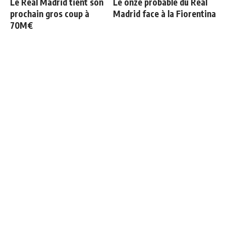
Le Real Madrid tient son
Le onze probable du Real
prochain gros coup à
Madrid face à la Fiorentina
70M€
Officiel : Vinicius prolonge
Bernardo Silva répond à
jusqu'en 2032
Mourinho