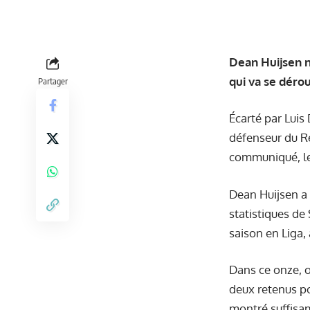
Dean Huijsen n
qui va se dérou
Partager
Écarté par Luis 
défenseur du Re
communiqué, le 
Dean Huijsen a 
statistiques de
saison en Liga
Dans ce onze, o
deux retenus po
montré suffisa