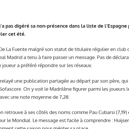
’a pas digéré sa non-présence dans la liste de l’Espagn
ler cet été.
De La Fuente malgré son statut de titulaire régulier en club 
al Madrid a tenu à faire passer un message. Pas de déclarat
joueur a préféré répondre sur les réseaux.
relayé une publication partagée au départ par son père, qu
 Sofascore. On y voit le Madrilène figurer parmi les joueurs 
, avec une note moyenne de 7,28.
n retrouve à ses côtés des noms comme Pau Cubarsi (7,19) et 
ur le Mondial. Le message est facile à comprendre : Huijse
mment cette saison pour mériter sa place.