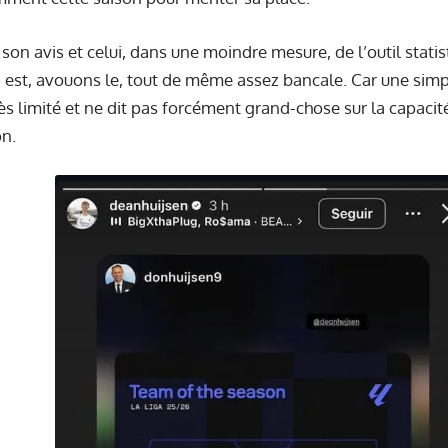
 son avis et celui, dans une moindre mesure, de l’outil stati
est, avouons le, tout de même assez bancale. Car une simp
rès limité et ne dit pas forcément grand-chose sur la capaci
on.