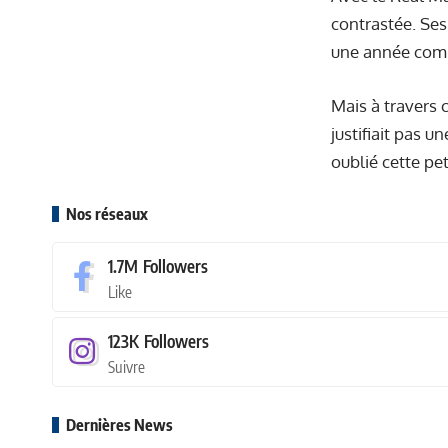
contrastée. Ses
une année comp
Mais à travers 
justifiait pas u
oublié cette pe
Nos réseaux
1.7M
Followers
Like
123K
Followers
Suivre
Dernières News