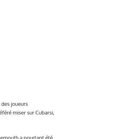
e des joueurs
éféré miser sur Cubarsi,
nemouth a pourtant été