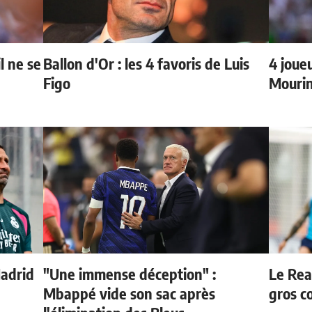
l ne se
Ballon d'Or : les 4 favoris de Luis
4 joueu
Figo
Mourin
Madrid
"Une immense déception" :
Le Rea
Mbappé vide son sac après
gros c