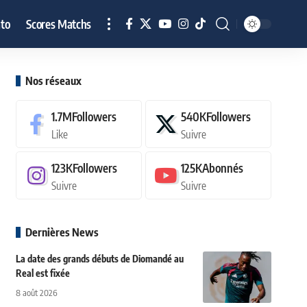
to
Scores Matchs
Nos réseaux
1.7M
Followers
540K
Followers
Like
Suivre
123K
Followers
125K
Abonnés
Suivre
Suivre
Dernières News
La date des grands débuts de Diomandé au
Real est fixée
8 août 2026