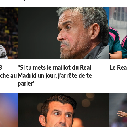
3
"Si tu mets le maillot du Real
Le Real
oche au
Madrid un jour, j'arrête de te
parler"