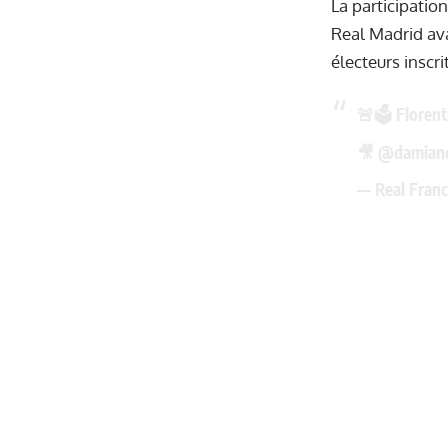
La participatio
Real Madrid ava
électeurs inscri
🚨🗳️ Florent
🎥
@damianc
— Real Franc