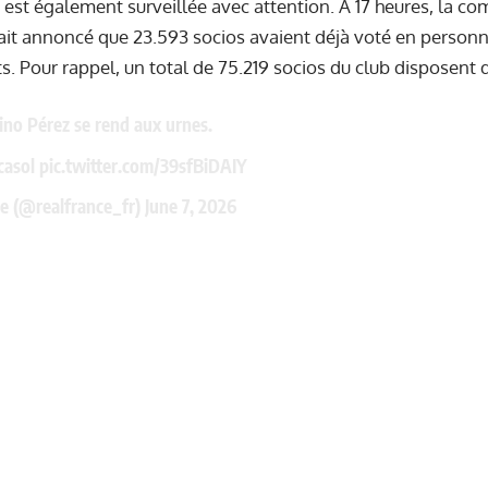
n est également surveillée avec attention. À 17 heures, la c
it annoncé que 23.593 socios avaient déjà voté en personn
ts. Pour rappel, un total de 75.219 socios du club disposent 
ino Pérez se rend aux urnes.
asol
pic.twitter.com/39sfBiDAIY
e (@realfrance_fr)
June 7, 2026