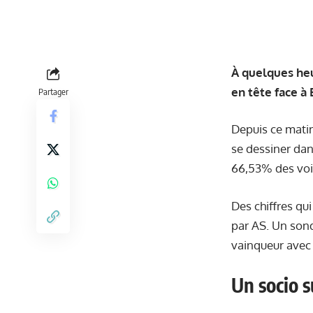
À quelques heu
en tête face à 
Partager
Depuis ce matin
se dessiner dan
66,53% des voi
Des chiffres qu
par AS. Un sond
vainqueur avec
Un socio s