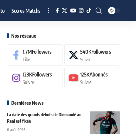
to
Scores Matchs
Nos réseaux
1.7M
Followers
540K
Followers
Like
Suivre
123K
Followers
125K
Abonnés
Suivre
Suivre
Dernières News
La date des grands débuts de Diomandé au
Real est fixée
8 août 2026