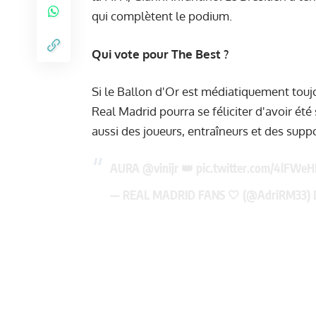
qui complètent le podium.
Qui vote pour The Best ?
Si le Ballon d'Or est médiatiquement toujo
Real Madrid pourra se féliciter d'avoir ét
aussi des joueurs, entraîneurs et des suppo
AURA
@vinijr
👑
pic.twitter.com/4lFWe
— REAL MADRID FANS 🤍 (@AdriRM33)