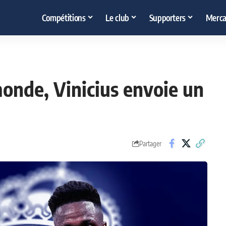
Compétitions
Le club
Supporters
Merca
monde, Vinicius envoie un
Partager