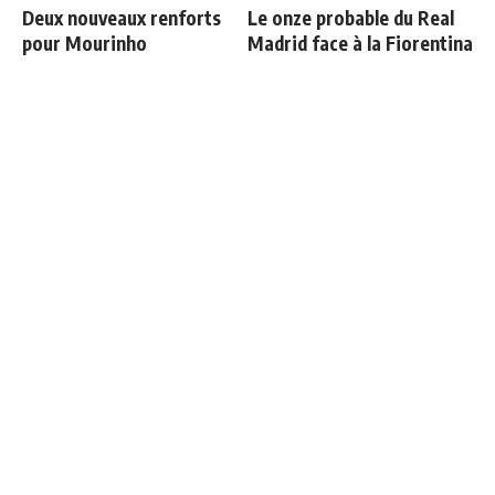
Deux nouveaux renforts
Le onze probable du Real
pour Mourinho
Madrid face à la Fiorentina
Retournement de situation
Communiqué officiel du
dans le feuilleton Vinicius
Real Madrid sur Michael
Junior
Olise