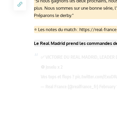
"Si nous gagnons les deux prochains, nous 
plus. Nous sommes sur une bonne série, l'
Préparons le derby."
⭐️ Les notes du match :
https://real-france
Le Real Madrid prend les commandes de 
✅ VICTOIRE DU REAL MADRID, LEADER D
⚽️ Joselu x 2
Vos tops et flops ?
pic.twitter.com/ExuD
— Real France (@realfrance_fr)
February 