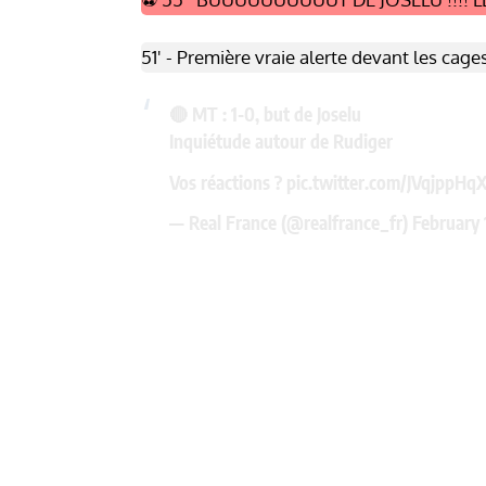
51' - Première vraie alerte devant les cag
🔴 MT : 1-0, but de Joselu
Inquiétude autour de Rudiger
Vos réactions ?
pic.twitter.com/JVqjppHq
— Real France (@realfrance_fr)
February 