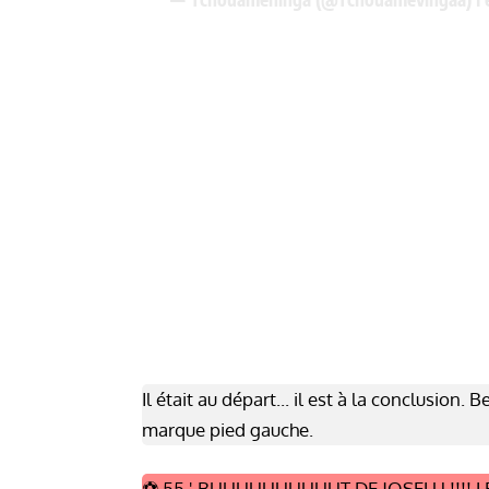
Il était au départ... il est à la conclusion.
marque pied gauche.
⚽️ 55 ' BUUUUUUUUUUT DE JOSELU !!!! L