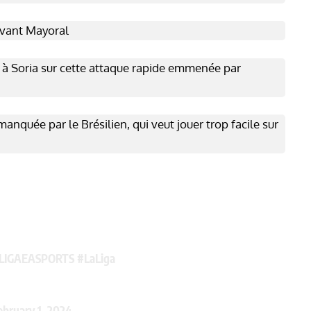
evant Mayoral
 à Soria sur cette attaque rapide emmenée par
nquée par le Brésilien, qui veut jouer trop facile sur
LIGAEASPORTS
#LaLiga
ebruary 1, 2024