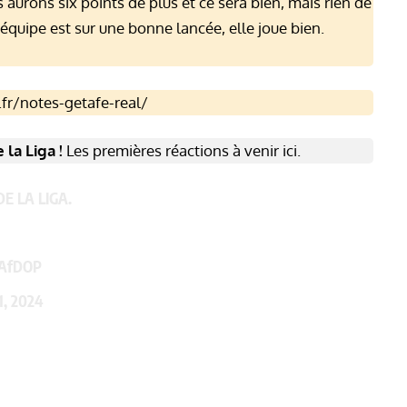
aurons six points de plus et ce sera bien, mais rien de
équipe est sur une bonne lancée, elle joue bien.
.fr/notes-getafe-real/
la Liga !
Les premières réactions à venir ici.
E LA LIGA.
RAfDOP
1, 2024