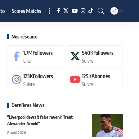
to
Scores Matchs
Nos réseaux
1.7M
Followers
540K
Followers
Like
Suivre
123K
Followers
125K
Abonnés
Suivre
Suivre
Dernières News
"Liverpool devrait faire revenir Trent
Alexander Arnold"
8 août 2026