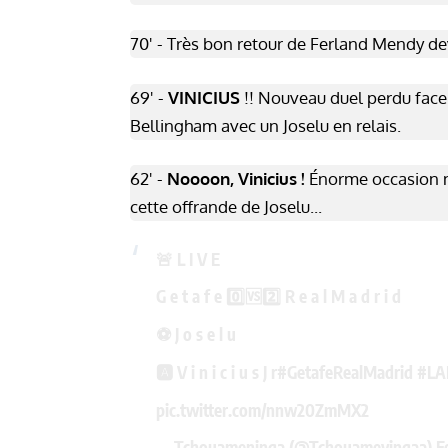
70' - Très bon retour de Ferland Mendy d
69' -
VINICIUS
!! Nouveau duel perdu face
Bellingham avec un Joselu en relais.
62' -
Noooon, Vinicius !
Énorme occasion ma
cette offrande de Joselu...
🚨 L I V E
G e t a f e 0️⃣🆚2️⃣ R e a l M a d r i d
⚽️ J o s e l u
🅰️ V i n i c i u s J r
#GetafeRealMadrid
#LA
pic.twitter.com/nnw20ZmMX2
— Tchouameninga (@Tchouamevingaa)
F