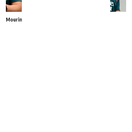
Mourinho : "J’ai vu un Real Madrid à 3 visages"
3 nouveaux renforts pour Mourinho