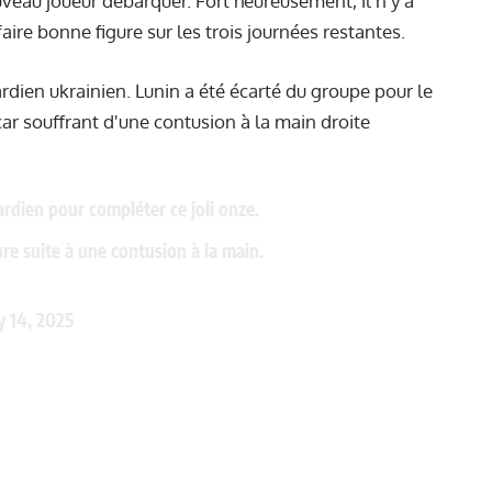
uveau joueur débarquer. Fort heureusement, il n’y a
aire bonne figure sur les trois journées restantes.
ardien ukrainien. Lunin a été écarté du groupe pour le
ar souffrant d'une contusion à la main droite
rdien pour compléter ce joli onze.
re suite à une contusion à la main.
 14, 2025