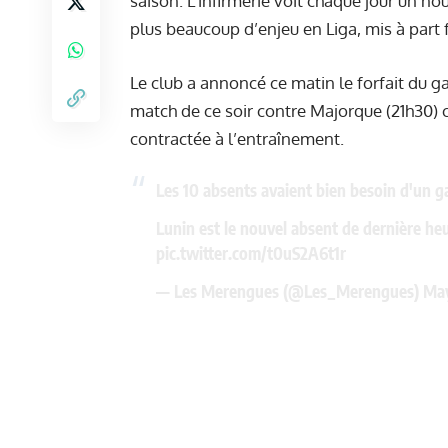
saison. L’infirmerie voit chaque jour un no
plus beaucoup d’enjeu en Liga, mis à part f
Le club a annoncé ce matin le forfait du g
match de ce soir contre Majorque (21h30) c
contractée à l’entraînement.
Les 10 absents avaient bien besoin d'un ga
Lunin est le nouvel absent de dernière heu
pic.twitter.com/t0uS2A6t1r
— Les Merengues (@Les_Merengues)
May