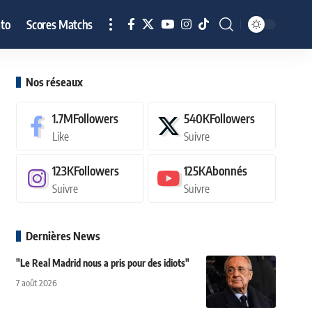
to
Scores Matchs
Nos réseaux
1.7M
Followers
540K
Followers
Like
Suivre
123K
Followers
125K
Abonnés
Suivre
Suivre
Dernières News
"Le Real Madrid nous a pris pour des idiots"
7 août 2026