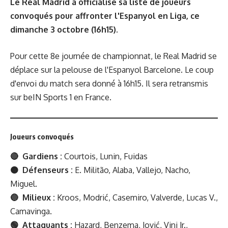
Le Real Madrid a officialisé sa liste de joueurs
convoqués pour affronter l'Espanyol en Liga, ce
dimanche 3 octobre (16h15).
Pour cette 8e journée de championnat, le Real Madrid se
déplace sur la pelouse de l'Espanyol Barcelone. Le coup
d'envoi du match sera donné à 16h15. Il sera retransmis
sur beIN Sports 1 en France.
Joueurs convoqués
🔴 Gardiens :
Courtois, Lunin, Fuidas
🟠 Défenseurs :
E. Militão, Alaba, Vallejo, Nacho,
Miguel.
🔵 Milieux :
Kroos, Modrić, Casemiro, Valverde, Lucas V.,
Camavinga.
🟢 Attaquants :
Hazard, Benzema, Jović, Vini Jr.,