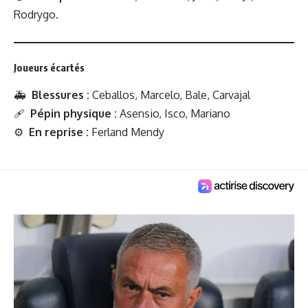
Rodrygo.
Joueurs écartés
🚑
Blessures :
Ceballos, Marcelo, Bale, Carvajal
🩹
Pépin physique :
Asensio, Isco, Mariano
⚙️
En reprise :
Ferland Mendy