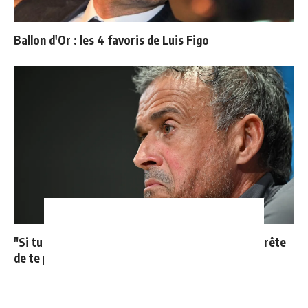
Ballon d'Or : les 4 favoris de Luis Figo
"Si tu mets le maillot du Real Madrid un jour, j'arrête
de te parler"