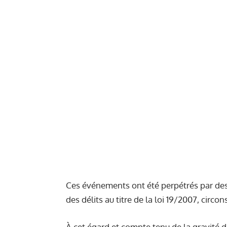
Ces événements ont été perpétrés par de
des délits au titre de la loi 19/2007, cir
À cet égard et compte tenu de la gravité 