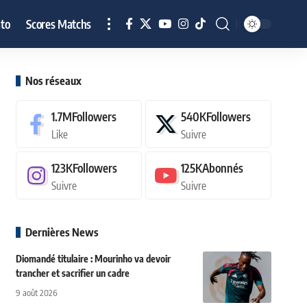
to
Scores Matchs
Nos réseaux
1.7M
Followers
540K
Followers
Like
Suivre
123K
Followers
125K
Abonnés
Suivre
Suivre
Dernières News
Diomandé titulaire : Mourinho va devoir
trancher et sacrifier un cadre
9 août 2026