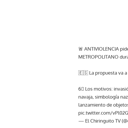
🚨 ANTIVIOLENCIA pid
METROPOLITANO duran
🇪🇸 La propuesta va a 
6⃣ Los motivos: invasi
navaja, simbología nazi
lanzamiento de objetos
pic.twitter.com/vPl0
— El Chiringuito TV (@