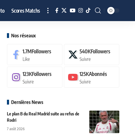
to
Scores Matchs
Nos réseaux
1.7M
Followers
540K
Followers
Like
Suivre
123K
Followers
125K
Abonnés
Suivre
Suivre
Dernières News
Le plan B du Real Madrid suite au refus de
Rodri
7 août 2026