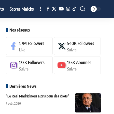
to
Scores Matchs
Nos réseaux
1.7M
Followers
540K
Followers
Like
Suivre
123K
Followers
125K
Abonnés
Suivre
Suivre
Dernières News
"Le Real Madrid nous a pris pour des idiots"
7 août 2026