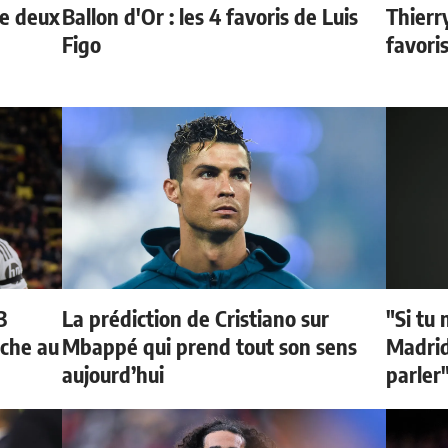
de deux
Ballon d'Or : les 4 favoris de Luis
Thierr
Figo
favori
3
La prédiction de Cristiano sur
"Si tu 
oche au
Mbappé qui prend tout son sens
Madrid 
aujourd’hui
parler