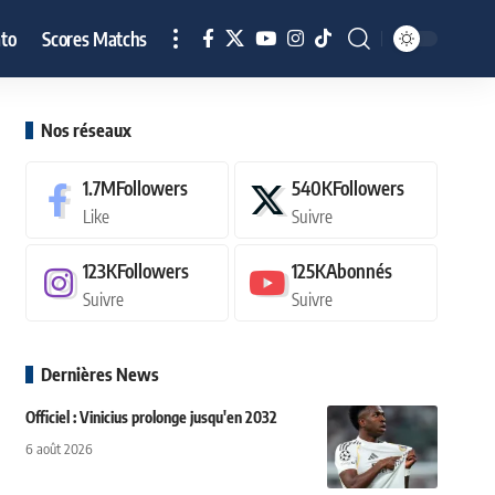
to
Scores Matchs
Nos réseaux
1.7M
Followers
540K
Followers
Like
Suivre
123K
Followers
125K
Abonnés
Suivre
Suivre
Dernières News
Officiel : Vinicius prolonge jusqu'en 2032
6 août 2026