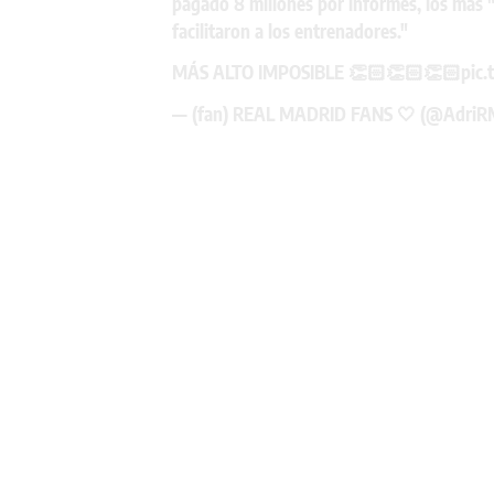
pagado 8 millones por informes, los más "
facilitaron a los entrenadores."
MÁS ALTO IMPOSIBLE 👏🏻👏🏻👏🏻
pic.
— (fan) REAL MADRID FANS 🤍 (@AdriR