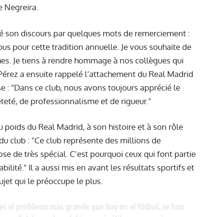
e Negreira.
ncé son discours par quelques mots de remerciement :
ous pour cette tradition annuelle. Je vous souhaite de
es. Je tiens à rendre hommage à nos collègues qui
 Pérez a ensuite rappelé l’attachement du Real Madrid
sse : "Dans ce club, nous avons toujours apprécié le
teté, de professionnalisme et de rigueur."
u poids du Real Madrid, à son histoire et à son rôle
u club : "Ce club représente des millions de
e de très spécial. C'est pourquoi ceux qui font partie
lité." Il a aussi mis en avant les résultats sportifs et
et qui le préoccupe le plus.
es el problema más grande que hay en el fútbol, se han