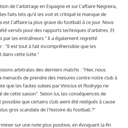
ation de l’arbitrage en Espagne et sur l’affaire Negreira,
es faits tels qu’il les voit et critiqué le manque de
a est l'affaire la plus grave du football à ce jour. Nous
été versés pour des rapports techniques d'arbitres. Et
s par les entraîneurs." Il a également regretté
: "Il est tout à fait incompréhensible que les
l dans cette lutte."
cisions arbitrales des derniers matchs : "Hier, nous
s a menacés de prendre des mesures contre notre club à
mble que les fautes subies par Vinicius et Rodrygo ne
é de cette saison". Selon lui, les conséquences de
est possible que certains club aient été relégués à cause
lus gros scandale de l'histoire du football ?"
rminer sur une note plus positive, en évoquant la fin