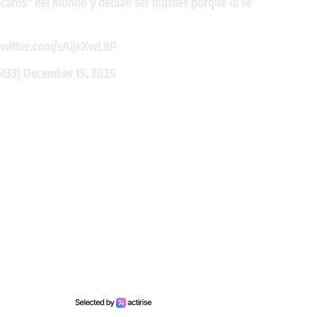
caros" del mundo y debían ser inútiles porque ni se
twitter.com/sAiJxXwL9P
M33)
December 15, 2025