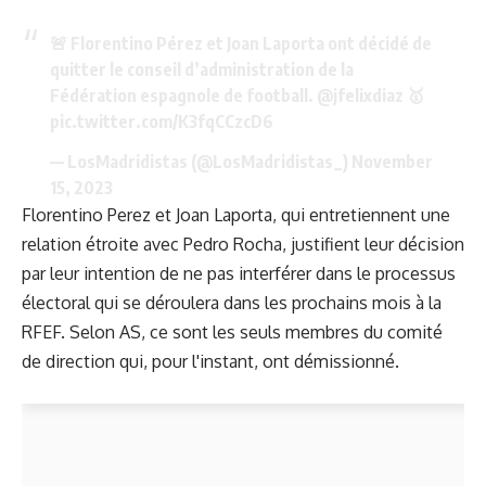
🚨 Florentino Pérez et Joan Laporta ont décidé de
quitter le conseil d’administration de la
Fédération espagnole de football.
@jfelixdiaz
🥇
pic.twitter.com/K3fqCCzcD6
— LosMadridistas (@LosMadridistas_)
November
15, 2023
Florentino Perez et Joan Laporta, qui entretiennent une
relation étroite avec Pedro Rocha, justifient leur décision
par leur intention de ne pas interférer dans le processus
électoral qui se déroulera dans les prochains mois à la
RFEF. Selon AS, ce sont les seuls membres du comité
de direction qui, pour l'instant, ont démissionné.