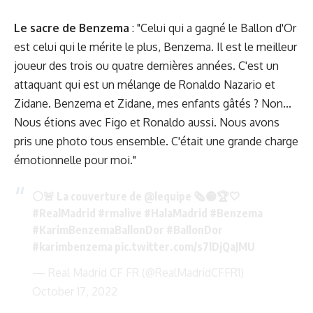
Le sacre de Benzema
: "Celui qui a gagné le Ballon d'Or
est celui qui le mérite le plus, Benzema. Il est le meilleur
joueur des trois ou quatre dernières années. C'est un
attaquant qui est un mélange de Ronaldo Nazario et
Zidane. Benzema et Zidane, mes enfants gâtés ? Non...
Nous étions avec Figo et Ronaldo aussi. Nous avons
pris une photo tous ensemble. C'était une grande charge
émotionnelle pour moi."
⚪🚨 La couverture de
@lequipe
🗞️🟡🏆🤍
#RealMadrid
#rmalive
#HalaMadrid
#Benzema
#KarimBenzemaBallonDor
#BallonDor
#karimbenzema
pic.twitter.com/s7lDjQaJMU
— Real Madrid CF FR (@RealMadridCFFR1)
October 17, 2022