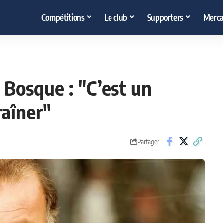
Compétitions
Le club
Supporters
Merca
 Bosque : "C’est un
raîner"
Partager