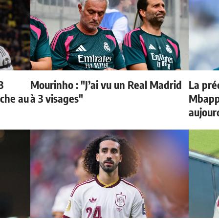
3
Mourinho : "J’ai vu un Real Madrid
La préd
oche au
à 3 visages"
Mbappé
aujour