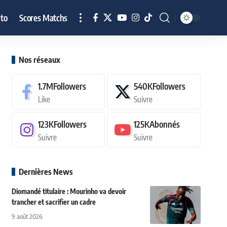
to
Scores Matchs
Nos réseaux
1.7M
Followers
540K
Followers
Like
Suivre
123K
Followers
125K
Abonnés
Suivre
Suivre
Dernières News
Diomandé titulaire : Mourinho va devoir
trancher et sacrifier un cadre
9 août 2026