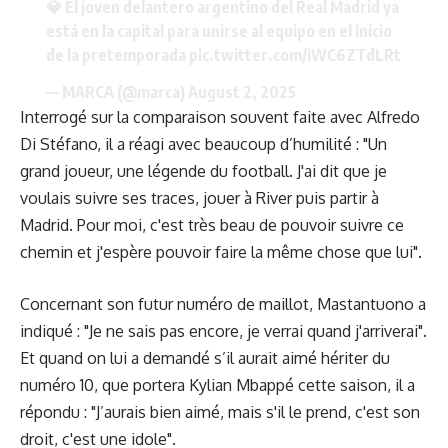
💎 El joven delantero argentino del Real Madrid ya
está en la capital para unirse al equipo en el inicio
de la pretemporada
pic.twitter.com/iWC6ZTdLRt
— MARCA (@marca)
August 2, 2025
Interrogé sur la comparaison souvent faite avec Alfredo
Di Stéfano, il a réagi avec beaucoup d’humilité : "Un
grand joueur, une légende du football. J'ai dit que je
voulais suivre ses traces, jouer à River puis partir à
Madrid. Pour moi, c'est très beau de pouvoir suivre ce
chemin et j'espère pouvoir faire la même chose que lui".
Concernant son futur numéro de maillot, Mastantuono a
indiqué : "Je ne sais pas encore, je verrai quand j'arriverai".
Et quand on lui a demandé s’il aurait aimé hériter du
numéro 10, que portera Kylian Mbappé cette saison, il a
répondu : "J’aurais bien aimé, mais s'il le prend, c'est son
droit, c'est une idole".