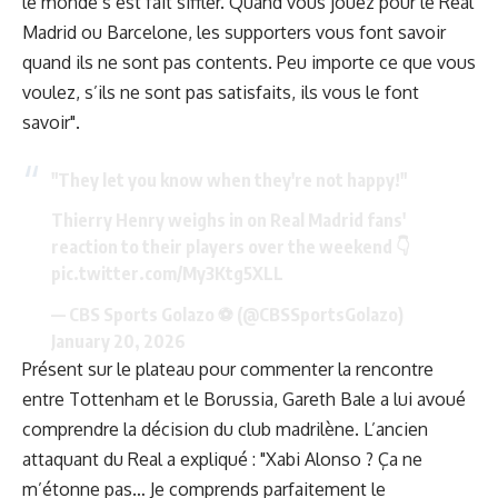
le monde s’est fait siffler. Quand vous jouez pour le Real
Madrid ou Barcelone, les supporters vous font savoir
quand ils ne sont pas contents. Peu importe ce que vous
voulez, s’ils ne sont pas satisfaits, ils vous le font
savoir".
"They let you know when they're not happy!"
Thierry Henry weighs in on Real Madrid fans'
reaction to their players over the weekend 👇
pic.twitter.com/My3Ktg5XLL
— CBS Sports Golazo ⚽️ (@CBSSportsGolazo)
January 20, 2026
Présent sur le plateau pour commenter la rencontre
entre Tottenham et le Borussia, Gareth Bale a lui avoué
comprendre la décision du club madrilène. L’ancien
attaquant du Real a expliqué : "Xabi Alonso ? Ça ne
m’étonne pas… Je comprends parfaitement le