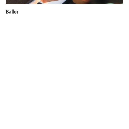
Ballon d'Or : les 4 favoris de Luis Figo
Bellingham sort enfin du silence après son élimination
du Mondial