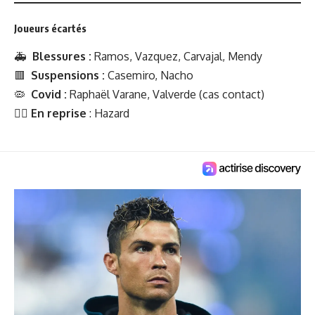
Joueurs écartés
🚑
Blessures :
Ramos, Vazquez, Carvajal, Mendy
🟥
Suspensions :
Casemiro, Nacho
🦠
Covid :
Raphaël Varane, Valverde (cas contact)
🏃‍♂️
En reprise
: Hazard