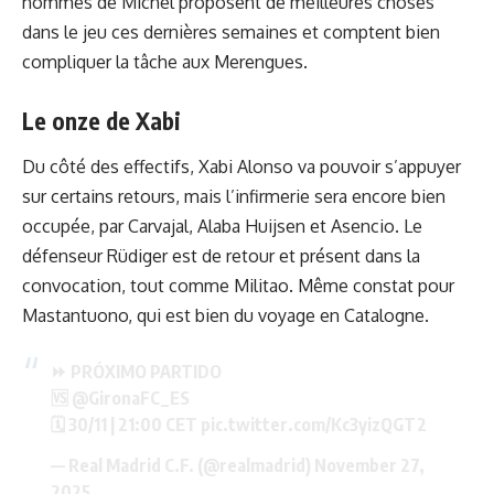
hommes de Michel proposent de meilleures choses
dans le jeu ces dernières semaines et comptent bien
compliquer la tâche aux Merengues.
Le onze de Xabi
Du côté des effectifs, Xabi Alonso va pouvoir s’appuyer
sur certains retours
, mais l’infirmerie sera encore bien
occupée, par Carvajal, Alaba Huijsen et Asencio. Le
défenseur Rüdiger est de retour et présent dans la
convocation, tout comme Militao. Même constat pour
Mastantuono, qui est bien du voyage en Catalogne.
⏩ PRÓXIMO PARTIDO
🆚
@GironaFC_ES
🗓️ 30/11 | 21:00 CET
pic.twitter.com/Kc3yizQGT2
— Real Madrid C.F. (@realmadrid)
November 27,
2025