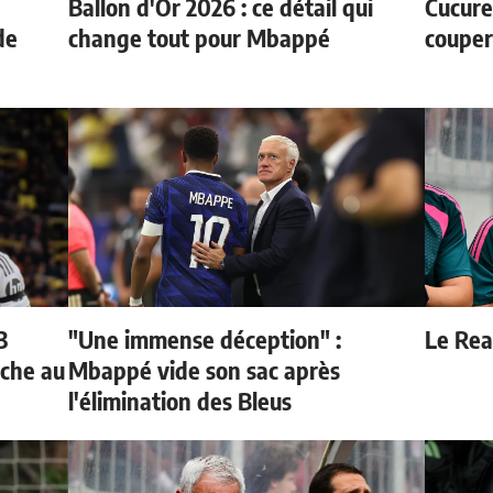
Ballon d'Or 2026 : ce détail qui
Cucurel
de
change tout pour Mbappé
couper
3
"Une immense déception" :
Le Real
oche au
Mbappé vide son sac après
l'élimination des Bleus