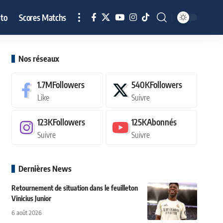
to
Scores Matchs
Nos réseaux
1.7M
Followers
540K
Followers
Like
Suivre
123K
Followers
125K
Abonnés
Suivre
Suivre
Dernières News
Retournement de situation dans le feuilleton
Vinicius Junior
6 août 2026