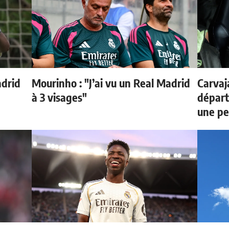
adrid
Mourinho : "J’ai vu un Real Madrid
Carvaj
à 3 visages"
départ
une p