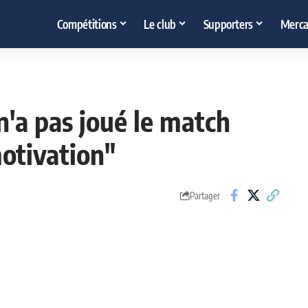
Compétitions
Le club
Supporters
Merca
n'a pas joué le match
otivation"
Partager