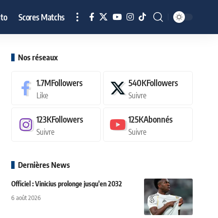
to
Scores Matchs
Nos réseaux
1.7M
Followers
540K
Followers
Like
Suivre
123K
Followers
125K
Abonnés
Suivre
Suivre
Dernières News
Officiel : Vinicius prolonge jusqu'en 2032
6 août 2026