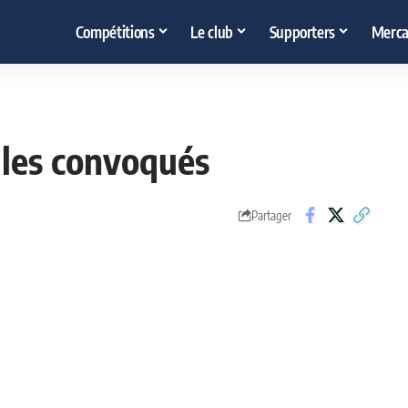
Compétitions
Le club
Supporters
Merca
 les convoqués
Partager