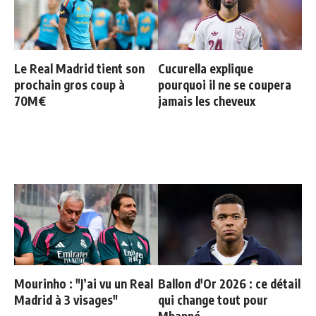
Le Real Madrid tient son
Cucurella explique
prochain gros coup à
pourquoi il ne se coupera
70M€
jamais les cheveux
Mourinho : "J’ai vu un Real
Ballon d'Or 2026 : ce détail
Madrid à 3 visages"
qui change tout pour
Mbappé