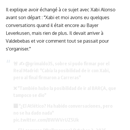
Il explique avoir échangé à ce sujet avec Xabi Alonso
avant son départ : "Xabi et moi avons eu quelques
conversations quand il était encore au Bayer
Leverkusen, mais rien de plus. Il devait arriver à
Valdebebas et voir comment tout se passait pour
s'organiser."
🚨 ✍️
@grimaldo35
, sobre si pudo firmar por el
Real Madrid: "Cabía la posibilidad de ir con Xabi,
pero al final firmaron a Carreras"
❌ "También hubo la posibilidad de ir al BARÇA, que
tampoco se dio"
🏧 "¿El Atlético? Ha habido conversaciones, pero
no se ha dado nada"
pic.twitter.com/BWWVrUZ5Uk