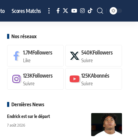
to
Scores Matchs
Nos réseaux
1.7M
Followers
540K
Followers
Like
Suivre
123K
Followers
125K
Abonnés
Suivre
Suivre
Dernières News
Endrick est sur le départ
7 août 2026