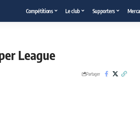
Compétitions
Le club
Supporters
Merca
uper League
Partager