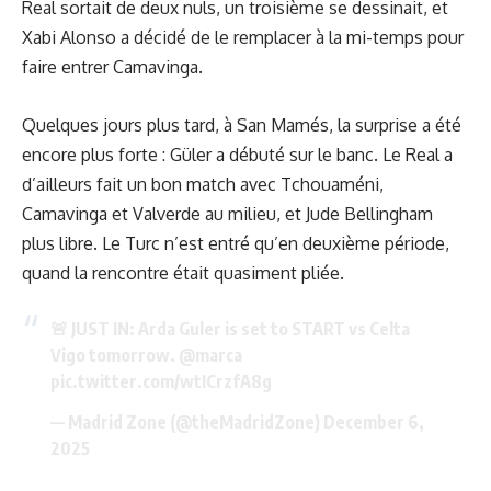
Real sortait de deux nuls, un troisième se dessinait, et
Xabi Alonso a décidé de le remplacer à la mi-temps pour
faire entrer Camavinga.
Quelques jours plus tard, à San Mamés, la surprise a été
encore plus forte : Güler a débuté sur le banc. Le Real a
d’ailleurs fait un bon match avec Tchouaméni,
Camavinga et Valverde au milieu, et Jude Bellingham
plus libre. Le Turc n’est entré qu’en deuxième période,
quand la rencontre était quasiment pliée.
🚨 JUST IN: Arda Guler is set to START vs Celta
Vigo tomorrow.
@marca
pic.twitter.com/wtICrzfA8g
— Madrid Zone (@theMadridZone)
December 6,
2025