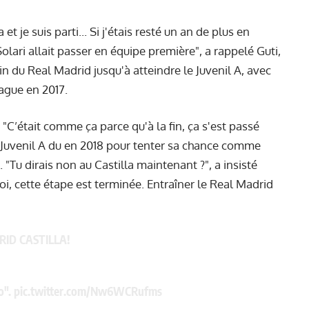
 et je suis parti... Si j'étais resté un an de plus en
olari allait passer en équipe première", a rappelé Guti,
n du Real Madrid jusqu'à atteindre le Juvenil A, avec
eague en 2017.
. "C’était comme ça parce qu'à la fin, ça s'est passé
e Juvenil A du en 2018 pour tenter sa chance comme
 "Tu dirais non au Castilla maintenant ?", a insisté
moi, cette étape est terminée. Entraîner le Real Madrid
ID CASTILLA!
o".
pic.twitter.com/Nw6WCRufms