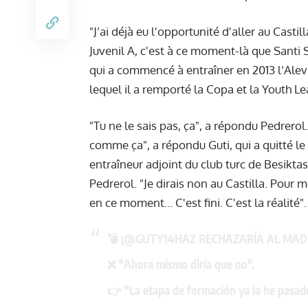
"J’ai déjà eu l'opportunité d'aller au Castilla
Juvenil A, c'est à ce moment-là que Santi S
qui a commencé à entraîner en 2013 l’Alevi
lequel il a remporté la Copa et la Youth L
"Tu ne le sais pas, ça", a répondu Pedrerol
comme ça", a répondu Guti, qui a quitté l
entraîneur adjoint du club turc de Besiktas.
Pedrerol. "Je dirais non au Castilla. Pour 
en ce moment… C'est fini. C'est la réalité".
💣 ¡
@GUTY14HAZ
RECHAZARÍA AL MADR
❌ "Ahora mismo diría que no".
👉 "La etapa de formación ya la he pasad