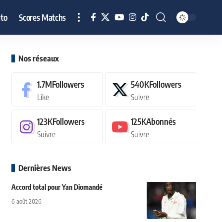
to
Scores Matchs
Nos réseaux
1.7M
Followers
540K
Followers
Like
Suivre
123K
Followers
125K
Abonnés
Suivre
Suivre
Dernières News
Accord total pour Yan Diomandé
6 août 2026