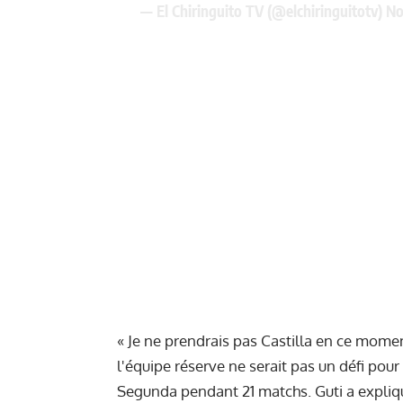
— El Chiringuito TV (@elchiringuitotv)
No
« Je ne prendrais pas Castilla en ce momen
l'équipe réserve ne serait pas un défi pour
Segunda pendant 21 matchs. Guti a expliqué