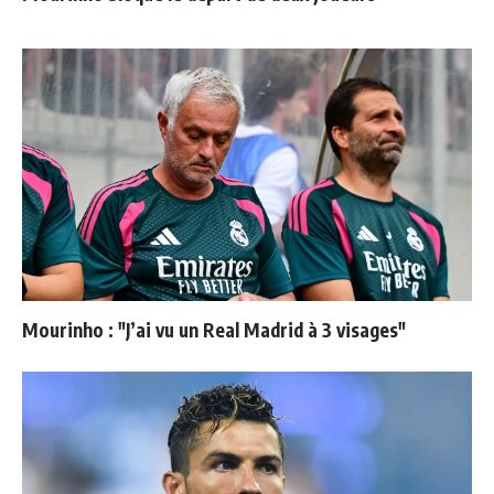
Mourinho : "J’ai vu un Real Madrid à 3 visages"