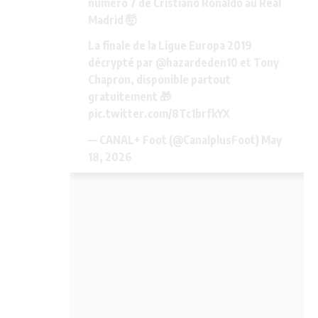
numéro 7 de Cristiano Ronaldo au Real
Madrid 🤯
La finale de la Ligue Europa 2019
décrypté par
@hazardeden10
et Tony
Chapron, disponible partout
gratuitement 🎁
pic.twitter.com/8Tc1brfkYX
— CANAL+ Foot (@CanalplusFoot)
May
18, 2026