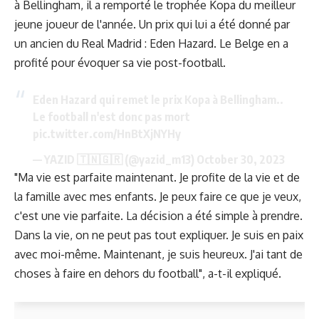
à Bellingham, il a remporté le trophée Kopa du meilleur
jeune joueur de l'année. Un prix qui lui a été donné par
un ancien du Real Madrid : Eden Hazard. Le Belge en a
profité pour évoquer sa vie post-football.
Eden Hazard qui remet le prix Kopa à Bellingham..
Le football n'est donc pas mort
pic.twitter.com/HnBtXjNYHy
— YAZID 🇹🇳🇬🇷 (@yazid_m13)
October 30, 2023
"Ma vie est parfaite maintenant. Je profite de la vie et de
la famille avec mes enfants. Je peux faire ce que je veux,
c'est une vie parfaite. La décision a été simple à prendre.
Dans la vie, on ne peut pas tout expliquer. Je suis en paix
avec moi-même. Maintenant, je suis heureux. J'ai tant de
choses à faire en dehors du football", a-t-il expliqué.