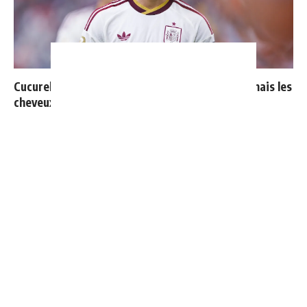
Cucurella explique pourquoi il ne se coupera jamais les
cheveux
"Une immense déception" : Mbappé vide son sac après