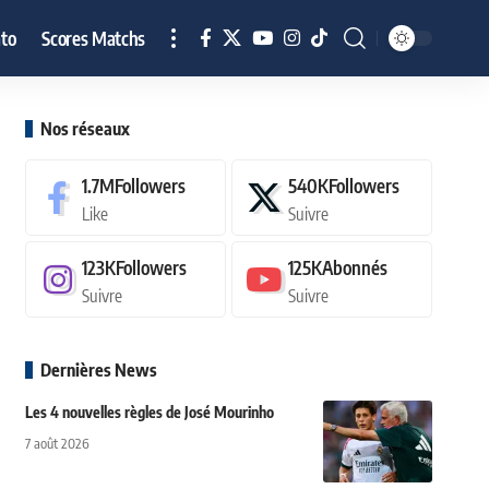
to
Scores Matchs
Nos réseaux
1.7M
Followers
540K
Followers
Like
Suivre
123K
Followers
125K
Abonnés
Suivre
Suivre
Dernières News
Les 4 nouvelles règles de José Mourinho
7 août 2026