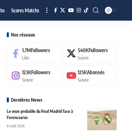
to
Scores Matchs
Nos réseaux
1.7M
Followers
540K
Followers
Like
Suivre
123K
Followers
125K
Abonnés
Suivre
Suivre
Dernières News
Le onze probable du Real Madrid face à
Ferencvaros
8 août 2026