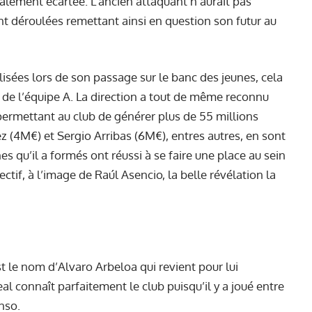
otalement écartée. L’ancien attaquant n’aurait pas
nt déroulées remettant ainsi en question son futur au
lisées lors de son passage sur le banc des jeunes, cela
es de l’équipe A. La direction a tout de même reconnu
permettant au club de générer plus de 55 millions
ez (4M€) et Sergio Arribas (6M€), entres autres, en sont
es qu’il a formés ont réussi à se faire une place au sein
ectif, à l’image de Raúl Asencio, la belle révélation la
est le nom d’Alvaro Arbeloa qui revient pour lui
al connaît parfaitement le club puisqu’il y a joué entre
nso.