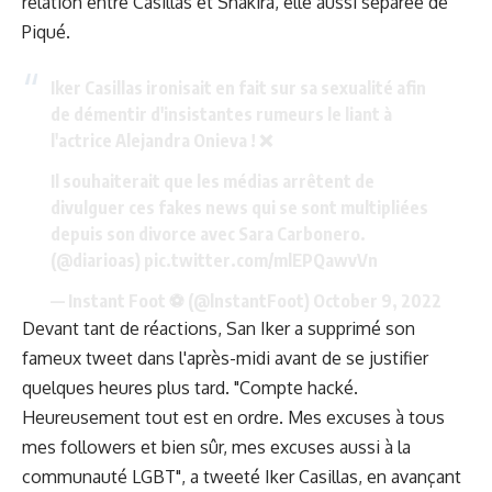
relation entre Casillas et Shakira, elle aussi séparée de
Piqué.
Iker Casillas ironisait en fait sur sa sexualité afin
de démentir d'insistantes rumeurs le liant à
l'actrice Alejandra Onieva ! ❌
Il souhaiterait que les médias arrêtent de
divulguer ces fakes news qui se sont multipliées
depuis son divorce avec Sara Carbonero.
(
@diarioas
)
pic.twitter.com/mlEPQawvVn
— Instant Foot ⚽️ (@lnstantFoot)
October 9, 2022
Devant tant de réactions, San Iker a supprimé son
fameux tweet dans l'après-midi avant de se justifier
quelques heures plus tard. "Compte hacké.
Heureusement tout est en ordre. Mes excuses à tous
mes followers et bien sûr, mes excuses aussi à la
communauté LGBT", a tweeté Iker Casillas, en avançant