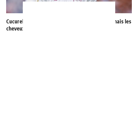
Cucurella explique pourquoi il ne se coupera jamais les
cheveux
Mourinho : "J’ai vu un Real Madrid à 3 visages"