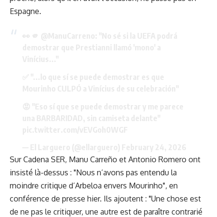
Espagne.
👀 🫵
@ManuCarreno
: "No sé si la UEFA podrá
demostrar que Prestianni llamó 'mono' a
Vinícius..."
✅ "...lo que sí se puede demostrar es que
Mourinho CULPÓ a Vinícius de su celebración"
😡 "Eso sí que se puede demostrar y me parece
una BARBARIDAD, sin camiseta delante"
pic.twitter.com/vEVGoh0WGF
— El Larguero (@ellarguero)
February 24, 2026
Sur Cadena SER, Manu Carreño et Antonio Romero ont
insisté là-dessus : "Nous n’avons pas entendu la
moindre critique d’Arbeloa envers Mourinho", en
conférence de presse hier. Ils ajoutent : "Une chose est
de ne pas le critiquer, une autre est de paraître contrarié