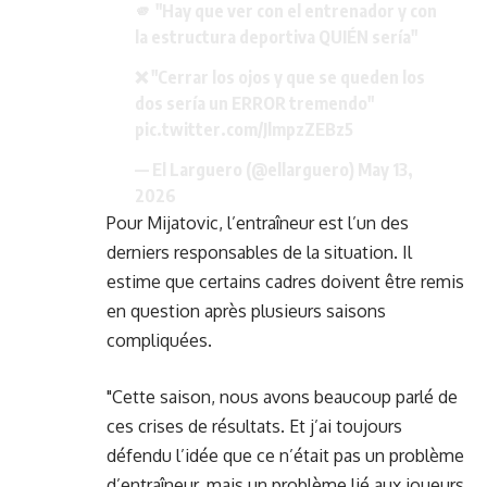
🫵 "Hay que ver con el entrenador y con
la estructura deportiva QUIÉN sería"
❌ "Cerrar los ojos y que se queden los
dos sería un ERROR tremendo"
pic.twitter.com/JlmpzZEBz5
— El Larguero (@ellarguero)
May 13,
2026
Pour Mijatovic, l’entraîneur est l’un des
derniers responsables de la situation. Il
estime que certains cadres doivent être remis
en question après plusieurs saisons
compliquées.
"Cette saison, nous avons beaucoup parlé de
ces crises de résultats. Et j’ai toujours
défendu l’idée que ce n’était pas un problème
d’entraîneur, mais un problème lié aux joueurs