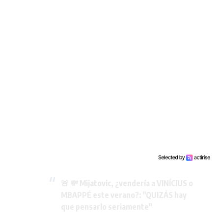
🚨 💸 Mijatovic, ¿vendería a VINÍCIUS o
MBAPPÉ este verano?: "QUIZÁS hay
que pensarlo seriamente"