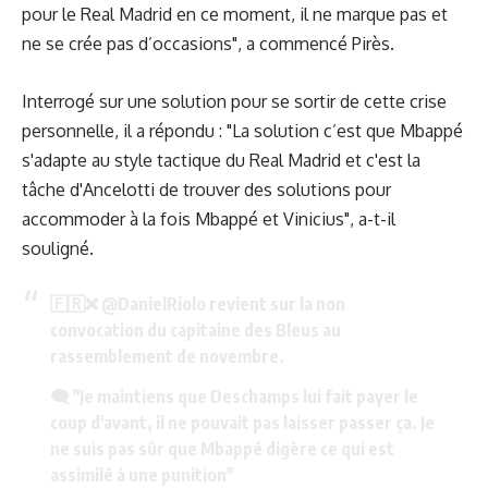
pour le Real Madrid en ce moment, il ne marque pas et
ne se crée pas d’occasions", a commencé Pirès.
Interrogé sur une solution pour se sortir de cette crise
personnelle, il a répondu : "La solution c’est que Mbappé
s'adapte au style tactique du Real Madrid et c'est la
tâche d'Ancelotti de trouver des solutions pour
accommoder à la fois Mbappé et Vinicius", a-t-il
souligné.
🇫🇷❌
@DanielRiolo
revient sur la non
convocation du capitaine des Bleus au
rassemblement de novembre.
🗨️ "Je maintiens que Deschamps lui fait payer le
coup d'avant, il ne pouvait pas laisser passer ça. Je
ne suis pas sûr que Mbappé digère ce qui est
assimilé à une punition"