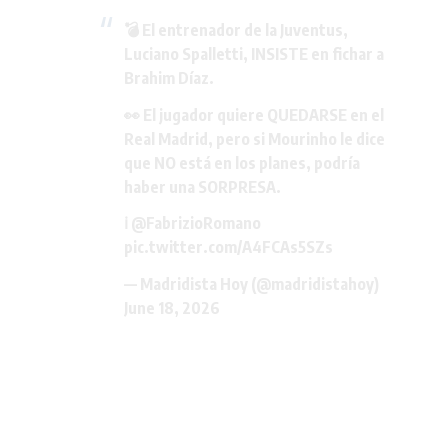
💣 El entrenador de la Juventus,
Luciano Spalletti, INSISTE en fichar a
Brahim Díaz.
👀 El jugador quiere QUEDARSE en el
Real Madrid, pero si Mourinho le dice
que NO está en los planes, podría
haber una SORPRESA.
ℹ️
@FabrizioRomano
pic.twitter.com/A4FCAs5SZs
— Madridista Hoy (@madridistahoy)
June 18, 2026