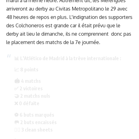
mardi à la même heure. Autrement dit, les Merengues
arriveront au derby au Civitas Metropolitano le 29 avec
48 heures de repos en plus. L'indignation des supporters
des Colchoneros est grande car il était prévu que le
derby ait lieu le dimanche, ils ne comprennent donc pas
le placement des matchs de la 7e journée.
📊 L’Atlético de Madrid à la trêve internationale :
📈 8 points
🏟️ 4 matchs
✅ 2 victoires
🤝 2 matchs nuls
❌ 0 défaite
⚽ 6 buts marqués
🥅 2 buts encaissés
🙅‍♂️ 3 clean sheets