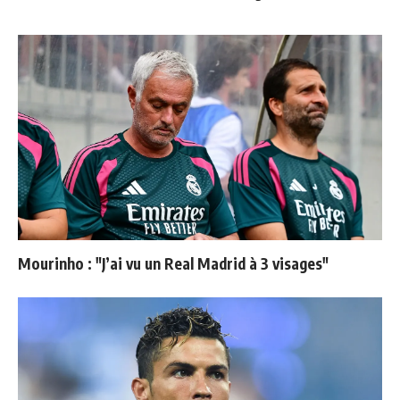
Mourinho : "J’ai vu un Real Madrid à 3 visages"