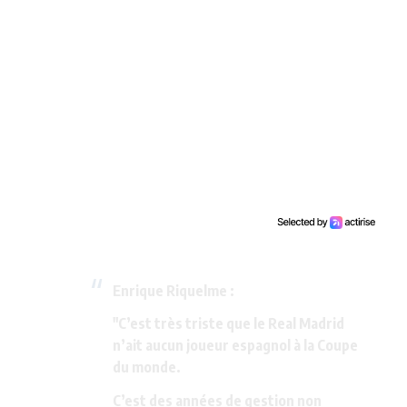
Enrique Riquelme :
"C’est très triste que le Real Madrid
n’ait aucun joueur espagnol à la Coupe
du monde.
C’est des années de gestion non