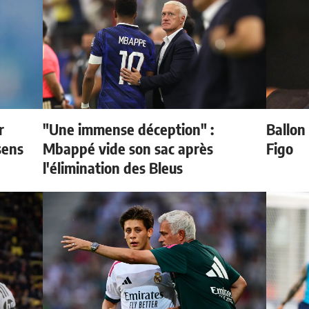
r
"Une immense déception" :
Ballon 
sens
Mbappé vide son sac après
Figo
l'élimination des Bleus