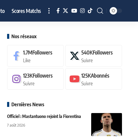
to
Scores Matchs
Nos réseaux
1.7M
Followers
540K
Followers
Like
Suivre
123K
Followers
125K
Abonnés
Suivre
Suivre
Dernières News
Officiel : Mastantuono rejoint la Fiorentina
7 août 2026