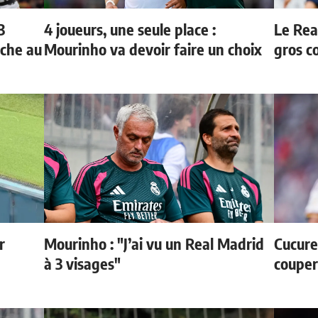
3
4 joueurs, une seule place :
Le Rea
oche au
Mourinho va devoir faire un choix
gros c
r
Mourinho : "J’ai vu un Real Madrid
Cucurel
à 3 visages"
couper