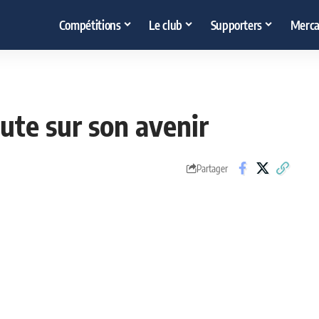
Compétitions
Le club
Supporters
Merca
oute sur son avenir
Partager