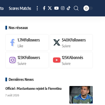
to
Scores Matchs
Nos réseaux
1.7M
Followers
540K
Followers
Like
Suivre
123K
Followers
125K
Abonnés
Suivre
Suivre
Dernières News
Officiel : Mastantuono rejoint la Fiorentina
7 août 2026