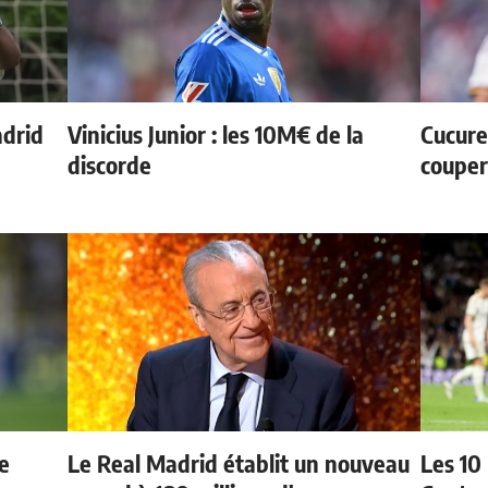
adrid
Vinicius Junior : les 10M€ de la
Cucurel
discorde
couper
e
Le Real Madrid établit un nouveau
Les 10