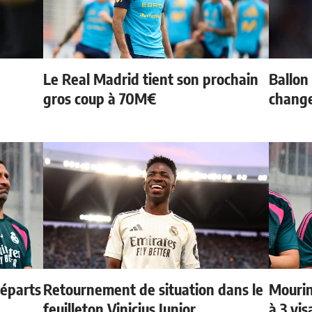
Le Real Madrid tient son prochain
Ballon 
gros coup à 70M€
change
départs
Retournement de situation dans le
Mourin
feuilleton Vinicius Junior
à 3 vi