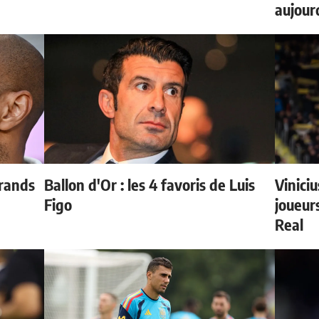
aujour
grands
Ballon d'Or : les 4 favoris de Luis
Vinici
Figo
joueurs
Real