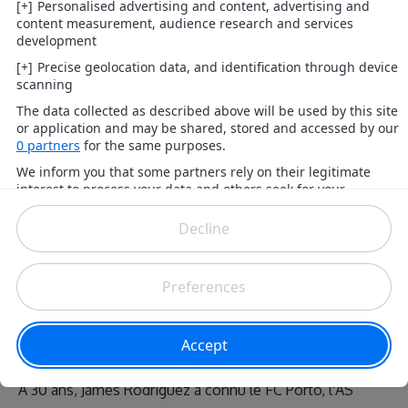
La carrière de l'ancien joueur du Real Madrid prend
un nouveau tournant. James Rodriguez quitte
l'Europe à seulement 30 ans pour évoluer au Qatar.
Arrivé en Europe en 2010 pour évoluer sous les couleurs
du FC Porto, James Rodriguez a décidé de rejoindre le
Qatar et le club de Al-Rayyan ce mercredi. Son nouveau
club a officialisé sa venue ce jour et il évoluera donc
désormais sous les ordres de Laurent Blanc. Du côté de
Everton depuis l'année dernière où il avait rejoint Carlo
Ancelotti, il n'entrait pas dans les plans de Rafael
Benitez cette saison.
À 30 ans, James Rodriguez a connu le FC Porto, l'AS