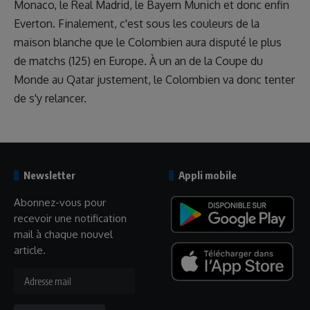
Monaco, le Real Madrid, le Bayern Munich et donc enfin
Everton. Finalement, c'est sous les couleurs de la
maison blanche que le Colombien aura disputé le plus
de matchs (125) en Europe. À un an de la Coupe du
Monde au Qatar justement, le Colombien va donc tenter
de s'y relancer.
Newsletter
Appli mobile
Abonnez-vous pour
recevoir une notification
mail à chaque nouvel
article.
Adresse
mail